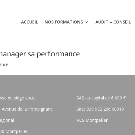
ACCUEIL
NOS FORMATIONS
AUDIT – CONSEIL
 manager sa performance
mance
sse du siège social :
SAS au capital de 6 000 €
 Avenue de la Pompignane
Siret 839 932 266 00019
égional
RCS Montpellier
00 Montpellier