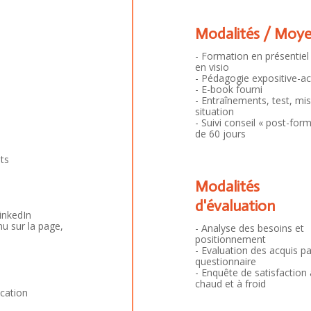
Modalités / Moy
- Formation en présentiel
en visio
- Pédagogie expositive-ac
- E-book fourni
- Entraînements, test, mi
situation
- Suivi conseil « post-for
de 60 jours
ts
Modalités
d'évaluation
LinkedIn
nu sur la page,
- Analyse des besoins et
positionnement
- Evaluation des acquis pa
questionnaire
- Enquête de satisfaction 
chaud et à froid
cation