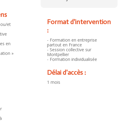
ens
Format d'intervention
 ou/et
:
tive
- Formation en entreprise
ses en
partout en France
- Session collective sur
mation »
Montpellier
- Formation individualisée
Délai d'accès :
1 mois
r
à