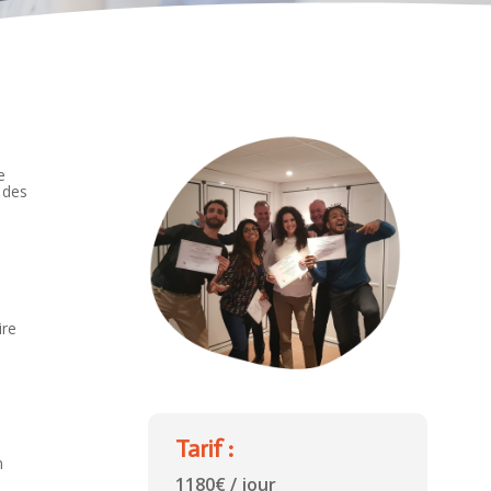
e
 des
ire
Tarif :
n
1180€ / jour