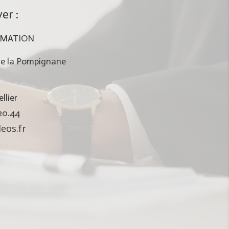
er :
RMATION
e la Pompignane
lier
.20.44
eos.fr