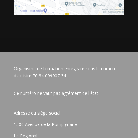
Organisme de formation enregistré sous le numéro
d'activité 76 34 099907 34
Ce numéro ne vaut pas agrément de l'état
Adresse du siège social :
1500 Avenue de la Pompignane
Le Régional