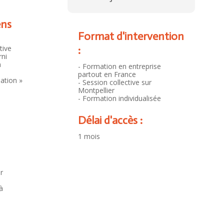
ens
Format d'intervention
tive
:
rni
n
- Formation en entreprise
partout en France
mation »
- Session collective sur
Montpellier
- Formation individualisée
Délai d'accès :
1 mois
r
à