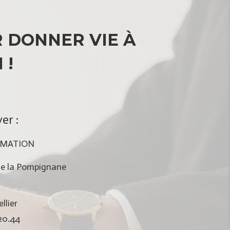
 DONNER VIE À
 !
er :
RMATION
e la Pompignane
lier
.20.44