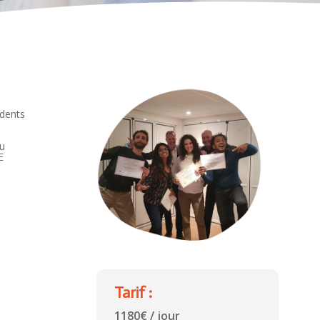
idents
au
E
Tarif :
1180€ / jour