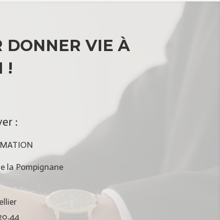
 DONNER VIE À
 !
er :
RMATION
e la Pompignane
lier
.20.44