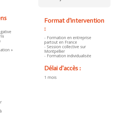
ens
Format d'intervention
:
ogative
rni
- Formation en entreprise
n
partout en France
- Session collective sur
mation »
Montpellier
- Formation individualisée
Délai d'accès :
1 mois
r
à