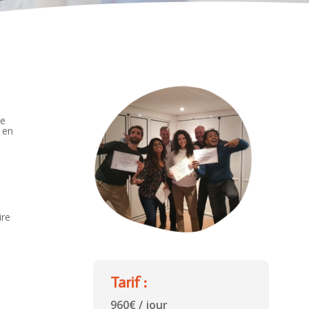
se
 en
ire
Tarif :
960€ / jour