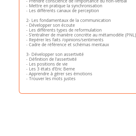
- Prendre conscience de l’importance du non-verbal
- Mettre en pratique la synchronisation
- Les différents canaux de perception
2- Les fondamentaux de la communication
- Développer son écoute
- Les différents types de reformulation
- S’entraîner de manière concrète au métamodèle (PNL
- Repérer les faits /opinions/sentiments
- Cadre de référence et schémas mentaux
3- Développer son assertivité
- Définition de l’assertivité
- Les positions de vie
- Les 3 états d’Eric Berne
- Apprendre à gérer ses émotions
- Trouver les mots justes